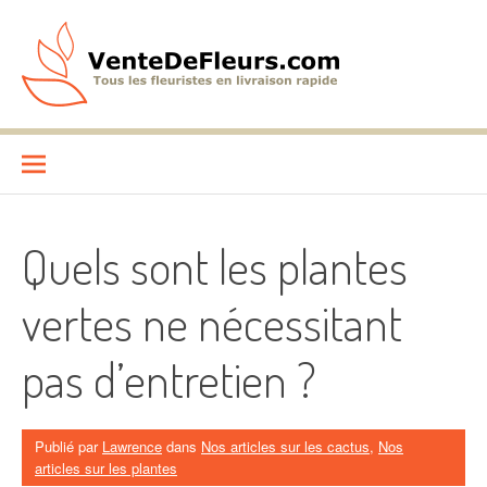
Aller
au
contenu
VenteDeFleurs.com
COMPARATIF DES FLEURISTES EN LIVRAISON RAPIDE
Quels sont les plantes
vertes ne nécessitant
pas d’entretien ?
Publié par
Lawrence
dans
Nos articles sur les cactus
,
Nos
articles sur les plantes