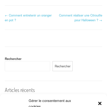
N
←
Comment entretenir un oranger
Comment réaliser une Citrouille
en pot ?
pour Halloween ?
→
a
v
i
g
a
Rechercher
Rechercher
t
i
o
Articles récents
n
Gérer le consentement aux
A quelles dates de l’année offre-t-on des fleurs ?
d
cookies