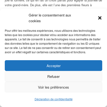
joie et lumière, ce qui en fait un choix parfait pour égayer la journée de
votre grand-mère. De plus, elle est l’une des premières fleurs à
s’épanouir après l’hiver, représentant la résilience et l’espoir.
Gérer le consentement aux
2.
La Tulipe
cookies
La tulipe est une autre option populaire pour cette occasion. Connue
Pour offrir les meilleures expériences, nous utilisons des technologies
pour sa simplicité et son élégance, elle incarne l’amour et l’affection
telles que les cookies pour stocker et/ou accéder aux informations des
familiale. Choisissez des tulipes jaunes pour symboliser le
appareils. Le fait de consentir à ces technologies nous permettra de traiter
dynamisme et la gaieté, ou optez pour un bouquet multicolore afin
des données telles que le comportement de navigation ou les ID uniques
d’offrir un bouquet plus vibrant.
sur ce site. Le fait de ne pas consentir ou de retirer son consentement peut
avoir un effet négatif sur certaines caractéristiques et fonctions.
3.
L’Anémone
Accepter
Si vous cherchez à offrir quelque chose d’un peu plus original,
l’anémone est une excellente alternative. Elle représente la
persévérance et la force, tout en évoquant des sentiments de
Refuser
protection et de tendresse. Avec sa large palette de couleurs, elle
peut facilement s’adapter aux goûts personnels de votre grand-mère.
Voir les préférences
4.
Les Freesias
Déclaration de confidentialité
Les freesias sont très appréciés pour leur parfum délicat et leur