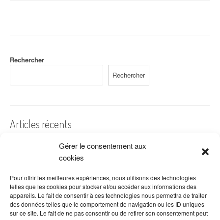
v
i
g
a
Rechercher
Rechercher
t
i
o
Articles récents
n
Gérer le consentement aux
A quelles dates de l’année offre-t-on des fleurs ?
d
cookies
Les fleurs préférées des Français
'
Combien de fois arroser un cactus ?
Pour offrir les meilleures expériences, nous utilisons des technologies
a
telles que les cookies pour stocker et/ou accéder aux informations des
Quelles fleurs offrir pour la fête des mères ?
appareils. Le fait de consentir à ces technologies nous permettra de traiter
r
des données telles que le comportement de navigation ou les ID uniques
Idées de décoration avec fleurs séchées
sur ce site. Le fait de ne pas consentir ou de retirer son consentement peut