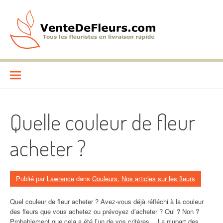
Aller
au
contenu
VenteDeFleurs.com
COMPARATIF DES FLEURISTES EN LIVRAISON RAPIDE
Quelle couleur de fleur
acheter ?
Publié par
Lawrence
dans
Couleurs
,
Nos articles sur les fleurs
Quel couleur de fleur acheter ? Avez-vous déjà réfléchi à la couleur
des fleurs que vous achetez ou prévoyez d’acheter ? Oui ? Non ?
Probablement que cela a été l’un de vos critères… La plupart des