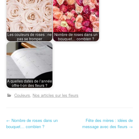
Les couleurs de roses : ne
Nombre de roses dans un
pas se tromper
bouquet… combien ?
A quelles dates de l’année
offre-t-on des fleurs ?
Couleurs
Nos articles sur les fleurs
N
←
Nombre de roses dans un
Fête des mères : idées de
bouquet… combien ?
message avec des fleurs
→
a