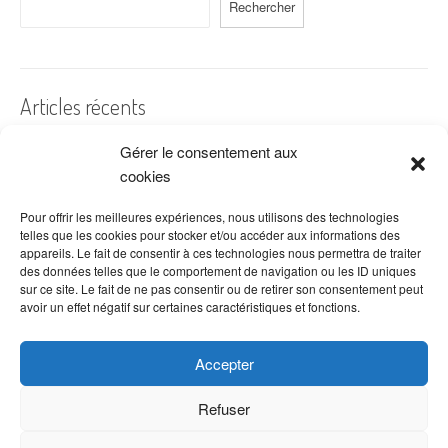
Sur ce sujet majeur de la traçabilité des fleurs, les clients sont surtout soucieux des
Rechercher
aspects suivants : Connaître l’origine de la fleur Respect de la saisonnalité de la fleur
Qualité de la fleur Conditions de travail dans les fermes florales Respect de
l’environnement (eau, énergie, produits phytosanitaires…) Empreinte carbone Présence
de labels
Articles récents
A quelles dates de l’année offre-t-on des fleurs ?
Gérer le consentement aux
cookies
Les fleurs préférées des Français
Combien de fois arroser un cactus ?
Pour offrir les meilleures expériences, nous utilisons des technologies
telles que les cookies pour stocker et/ou accéder aux informations des
Quelles fleurs offrir pour la fête des mères ?
appareils. Le fait de consentir à ces technologies nous permettra de traiter
des données telles que le comportement de navigation ou les ID uniques
Idées de décoration avec fleurs séchées
sur ce site. Le fait de ne pas consentir ou de retirer son consentement peut
avoir un effet négatif sur certaines caractéristiques et fonctions.
Accepter
Refuser