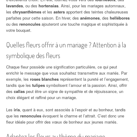
lavandes
, ou des
hortensias
. Ainsi, pour les mariages automnaux,
les
chrysanthèmes
et les
asters
apportent des teintes chaleureuses
parfaites pour cette saison. En hiver, des
anémones
, des
hellébores
ou des
renoncules
ajouteront une touche magique et sophistiquée à
votre bouquet.
Quelles fleurs offrir à un mariage ? Attention à la
symbolique des fleurs
Chaque fleur possède une signification particulière, ce qui peut
enrichir le message que vous souhaitez transmettre aux mariés. Par
exemple, les
roses blanches
représentent la pureté et l’engagement,
tandis que les
tulipes
symbolisent l’amour et la passion. Ainsi, offrir
des
callas
peut être un signe de sympathie et de réjouissance, un
choix élégant et raffiné pour un mariage.
Les
iris
, quant à eux, sont associés à l’espoir et au bonheur, tandis
que les
renoncules
évoquent le charme et l’attrait. C’est donc une
fleur idéale pour offrir des vœux de bonheur aux jeunes mariés.
Adaptez les fleurs au thème du mariage