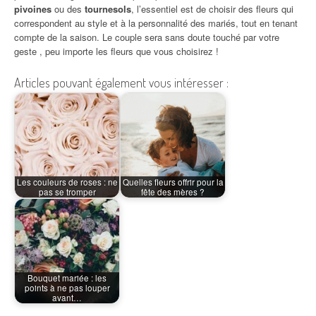
pivoines
ou des
tournesols
, l’essentiel est de choisir des fleurs qui
correspondent au style et à la personnalité des mariés, tout en tenant
compte de la saison. Le couple sera sans doute touché par votre
geste , peu importe les fleurs que vous choisirez !
Articles pouvant également vous intéresser :
Les couleurs de roses : ne
Quelles fleurs offrir pour la
pas se tromper
fête des mères ?
Bouquet mariée : les
points à ne pas louper
avant…