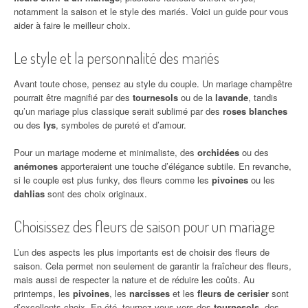
notamment la saison et le style des mariés. Voici un guide pour vous
aider à faire le meilleur choix.
Le style et la personnalité des mariés
Avant toute chose, pensez au style du couple. Un mariage champêtre
pourrait être magnifié par des
tournesols
ou de la
lavande
, tandis
qu’un mariage plus classique serait sublimé par des
roses blanches
ou des
lys
, symboles de pureté et d’amour.
Pour un mariage moderne et minimaliste, des
orchidées
ou des
anémones
apporteraient une touche d’élégance subtile. En revanche,
si le couple est plus funky, des fleurs comme les
pivoines
ou les
dahlias
sont des choix originaux.
Choisissez des fleurs de saison pour un mariage
L’un des aspects les plus importants est de choisir des fleurs de
saison. Cela permet non seulement de garantir la fraîcheur des fleurs,
mais aussi de respecter la nature et de réduire les coûts. Au
printemps, les
pivoines
, les
narcisses
et les
fleurs de cerisier
sont
d’excellents choix. En été, tournez-vous vers des
tournesols
, des