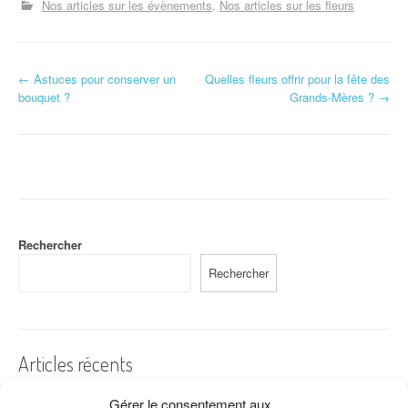
Nos articles sur les évènements
Nos articles sur les fleurs
N
←
Astuces pour conserver un
Quelles fleurs offrir pour la fête des
bouquet ?
Grands-Mères ?
→
a
v
i
g
a
Rechercher
Rechercher
t
i
o
Articles récents
n
Gérer le consentement aux
A quelles dates de l’année offre-t-on des fleurs ?