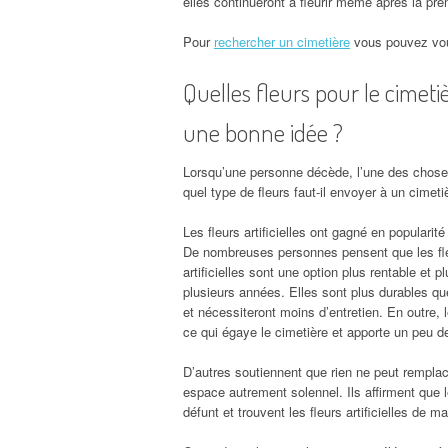
elles continueront à fleurir même après la pre
Pour
rechercher un cimetière
vous pouvez vou
Quelles fleurs pour le cimetièr
une bonne idée ?
Lorsqu’une personne décède, l’une des choses
quel type de fleurs faut-il envoyer à un cimetiè
Les fleurs artificielles ont gagné en populari
De nombreuses personnes pensent que les fleur
artificielles sont une option plus rentable et 
plusieurs années. Elles sont plus durables que
et nécessiteront moins d’entretien. En outre, le
ce qui égaye le cimetière et apporte un peu de
D’autres soutiennent que rien ne peut remplac
espace autrement solennel. Ils affirment que 
défunt et trouvent les fleurs artificielles de m