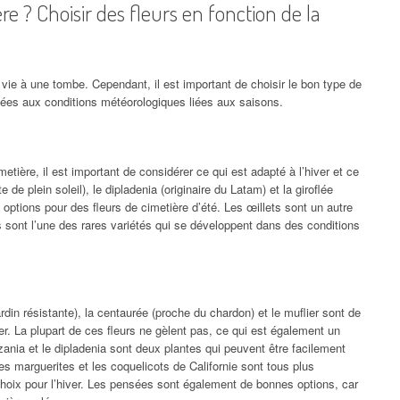
re ? Choisir des fleurs en fonction de la
a vie à une tombe. Cependant, il est important de choisir le bon type de
ptées aux conditions météorologiques liées aux saisons.
etière, il est important de considérer ce qui est adapté à l’hiver et ce
 de plein soleil), le dipladenia (originaire du Latam) et la giroflée
options pour des fleurs de cimetière d’été. Les œillets sont un autre
ls sont l’une des rares variétés qui se développent dans des conditions
ardin résistante), la centaurée (proche du chardon) et le muflier sont de
er. La plupart de ces fleurs ne gèlent pas, ce qui est également un
gazania et le dipladenia sont deux plantes qui peuvent être facilement
s marguerites et les coquelicots de Californie sont tous plus
s choix pour l’hiver. Les pensées sont également de bonnes options, car