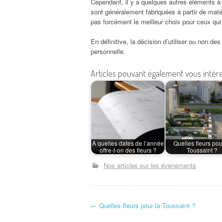
Cependant, il y a quelques autres éléments à ga
sont généralement fabriquées à partir de mat
pas forcément le meilleur choix pour ceux qui
En définitive, la décision d’utiliser ou non d
personnelle.
Articles pouvant également vous intére
A quelles dates de l’année
Quelles fleurs pou
offre-t-on des fleurs ?
Toussaint ?
Nos articles sur les évènements
N
←
Quelles fleurs pour la Toussaint ?