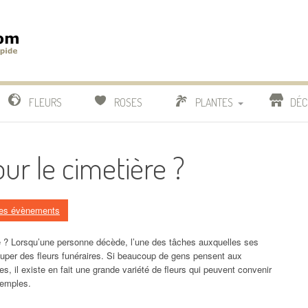
m
IDE
FLEURS
ROSES
PLANTES
DÉC
COMPARATIF FLEURISTES
our le cimetière ?
CACTUS
BONSAI
 les évènements
re ? Lorsqu’une personne décède, l’une des tâches auxquelles ses
uper des fleurs funéraires. Si beaucoup de gens pensent aux
es, il existe en fait une grande variété de fleurs qui peuvent convenir
xemples.