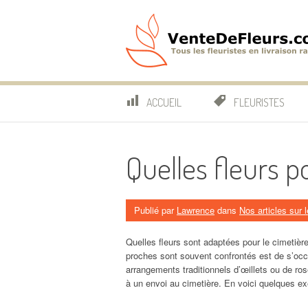
Aller
au
contenu
VenteDeFleurs.co
COMPARATIF DES FLEURISTES EN LIVRAISON RAP
ACCUEIL
FLEURISTES
Quelles fleurs p
Publié par
Lawrence
dans
Nos articles sur
Quelles fleurs sont adaptées pour le cimetiè
proches sont souvent confrontés est de s’occ
arrangements traditionnels d’œillets ou de ros
à un envoi au cimetière. En voici quelques e