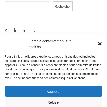
Rechercher
Articles récents
Gérer le consentement aux
A quelles dates de l’année offre-t-on des fleurs ?
cookies
Les fleurs préférées des Français
Combien de fois arroser un cactus ?
Pour offrir les meilleures expériences, nous utilisons des technologies
telles que les cookies pour stocker et/ou accéder aux informations des
Quelles fleurs offrir pour la fête des mères ?
appareils. Le fait de consentir à ces technologies nous permettra de traiter
des données telles que le comportement de navigation ou les ID uniques
Idées de décoration avec fleurs séchées
sur ce site. Le fait de ne pas consentir ou de retirer son consentement peut
avoir un effet négatif sur certaines caractéristiques et fonctions.
Accepter
Refuser