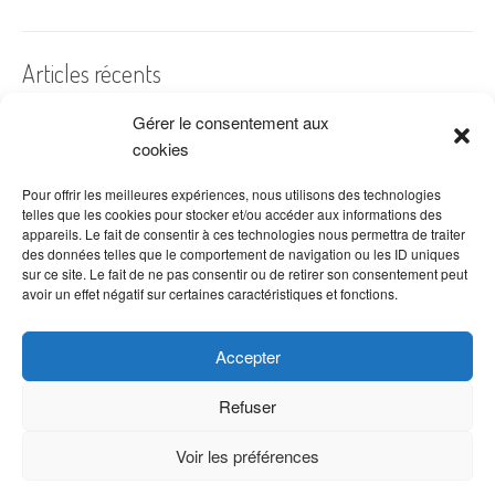
Articles récents
Gérer le consentement aux
A quelles dates de l’année offre-t-on des fleurs ?
cookies
Les fleurs préférées des Français
Combien de fois arroser un cactus ?
Pour offrir les meilleures expériences, nous utilisons des technologies
telles que les cookies pour stocker et/ou accéder aux informations des
Quelles fleurs offrir pour la fête des mères ?
appareils. Le fait de consentir à ces technologies nous permettra de traiter
des données telles que le comportement de navigation ou les ID uniques
Idées de décoration avec fleurs séchées
sur ce site. Le fait de ne pas consentir ou de retirer son consentement peut
avoir un effet négatif sur certaines caractéristiques et fonctions.
Accepter
Refuser
Voir les préférences
Copyright © 2026 VenteDeFleurs.com -
Politique de confidentialité