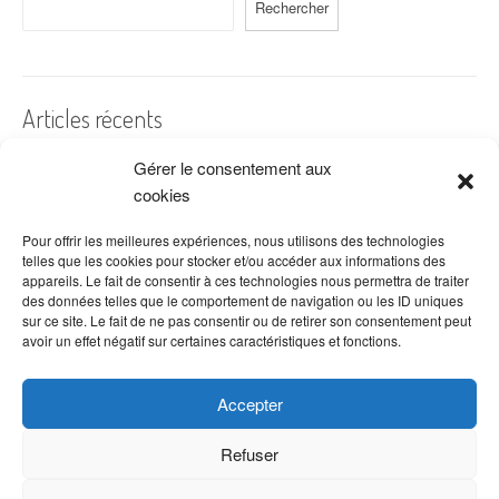
Rechercher
Articles récents
Gérer le consentement aux
A quelles dates de l’année offre-t-on des fleurs ?
cookies
Les fleurs préférées des Français
Combien de fois arroser un cactus ?
Pour offrir les meilleures expériences, nous utilisons des technologies
telles que les cookies pour stocker et/ou accéder aux informations des
Quelles fleurs offrir pour la fête des mères ?
appareils. Le fait de consentir à ces technologies nous permettra de traiter
des données telles que le comportement de navigation ou les ID uniques
Idées de décoration avec fleurs séchées
sur ce site. Le fait de ne pas consentir ou de retirer son consentement peut
avoir un effet négatif sur certaines caractéristiques et fonctions.
Accepter
Refuser