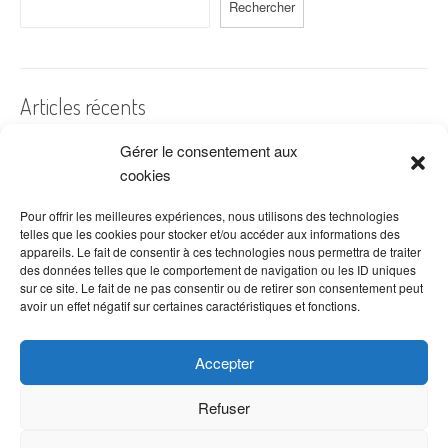
Rechercher
Articles récents
Gérer le consentement aux
A quelles dates de l’année offre-t-on des fleurs ?
cookies
Les fleurs préférées des Français
Combien de fois arroser un cactus ?
Pour offrir les meilleures expériences, nous utilisons des technologies
telles que les cookies pour stocker et/ou accéder aux informations des
Quelles fleurs offrir pour la fête des mères ?
appareils. Le fait de consentir à ces technologies nous permettra de traiter
des données telles que le comportement de navigation ou les ID uniques
Idées de décoration avec fleurs séchées
sur ce site. Le fait de ne pas consentir ou de retirer son consentement peut
avoir un effet négatif sur certaines caractéristiques et fonctions.
Accepter
Refuser