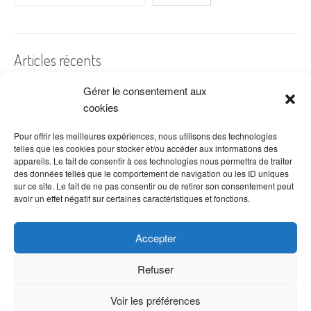
Articles récents
Gérer le consentement aux
A quelles dates de l’année offre-t-on des fleurs ?
cookies
Les fleurs préférées des Français
Combien de fois arroser un cactus ?
Pour offrir les meilleures expériences, nous utilisons des technologies
telles que les cookies pour stocker et/ou accéder aux informations des
Quelles fleurs offrir pour la fête des mères ?
appareils. Le fait de consentir à ces technologies nous permettra de traiter
des données telles que le comportement de navigation ou les ID uniques
Idées de décoration avec fleurs séchées
sur ce site. Le fait de ne pas consentir ou de retirer son consentement peut
avoir un effet négatif sur certaines caractéristiques et fonctions.
Accepter
Refuser
Voir les préférences