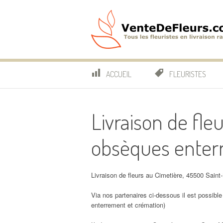
Aller
au
contenu
VenteDeFleurs.co
COMPARATIF DES FLEURISTES EN LIVRAISON RAP
ACCUEIL
FLEURISTES
Livraison de fle
obsèques enter
Livraison de fleurs au Cimetière, 45500 Saint
Via nos partenaires ci-dessous il est possible 
enterrement et crémation)