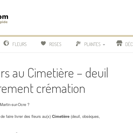
m
IDE
FLEURS
ROSES
PLANTES
DÉC
COMPARATIF FLEURISTES
urs au Cimetière – deuil
CACTUS
rement crémation
BONSAI
-Martin-sur-Ocre ?
de faire livrer des fleurs au(x)
Cimetière
(deuil, obsèques,