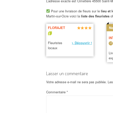
L’adresse exacte est Cimetière 45500 Saint-M
Pour une livraison de fleurs sur le
lieu et 
Martin-sur-Ocre voici la
liste des fleuristes
of
FLORAJET
No
IN
Fleuristes
> Découvrir !
locaux
Li
ex
Laisser un commentaire
Votre adresse e-mail ne sera pas publiée.
Les
Commentaire
*