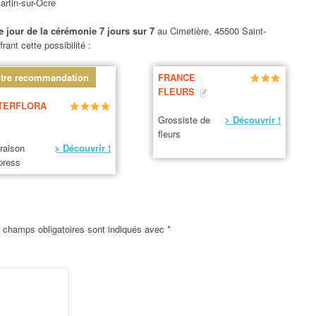
artin-sur-Ocre
le jour de la cérémonie 7 jours sur 7
au Cimetière, 45500 Saint-
frant cette possibilité :
tre recommandation
FRANCE
FLEURS
TERFLORA
Grossiste de
> Découvrir !
fleurs
vraison
> Découvrir !
press
 champs obligatoires sont indiqués avec
*