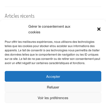
Articles récents
Gérer le consentement aux
A quelles dates de l’année offre-t-on des fleurs ?
cookies
Les fleurs préférées des Français
Combien de fois arroser un cactus ?
Pour offrir les meilleures expériences, nous utilisons des technologies
telles que les cookies pour stocker et/ou accéder aux informations des
Quelles fleurs offrir pour la fête des mères ?
appareils. Le fait de consentir à ces technologies nous permettra de traiter
des données telles que le comportement de navigation ou les ID uniques
Idées de décoration avec fleurs séchées
sur ce site. Le fait de ne pas consentir ou de retirer son consentement peut
avoir un effet négatif sur certaines caractéristiques et fonctions.
Accepter
Refuser
Voir les préférences
Copyright © 2026 VenteDeFleurs.com -
Politique de confidentialité