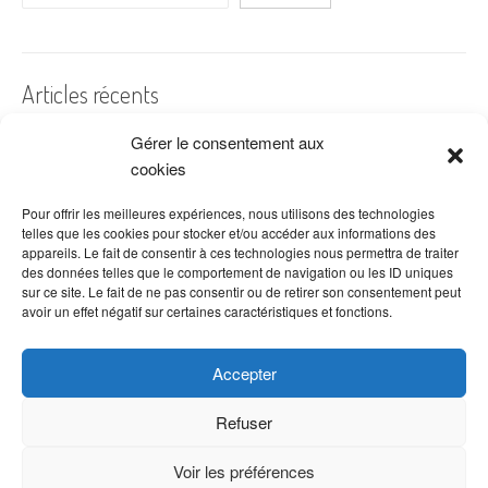
Articles récents
Gérer le consentement aux
A quelles dates de l’année offre-t-on des fleurs ?
cookies
Les fleurs préférées des Français
Combien de fois arroser un cactus ?
Pour offrir les meilleures expériences, nous utilisons des technologies
telles que les cookies pour stocker et/ou accéder aux informations des
Quelles fleurs offrir pour la fête des mères ?
appareils. Le fait de consentir à ces technologies nous permettra de traiter
des données telles que le comportement de navigation ou les ID uniques
Idées de décoration avec fleurs séchées
sur ce site. Le fait de ne pas consentir ou de retirer son consentement peut
avoir un effet négatif sur certaines caractéristiques et fonctions.
Accepter
Refuser
Voir les préférences