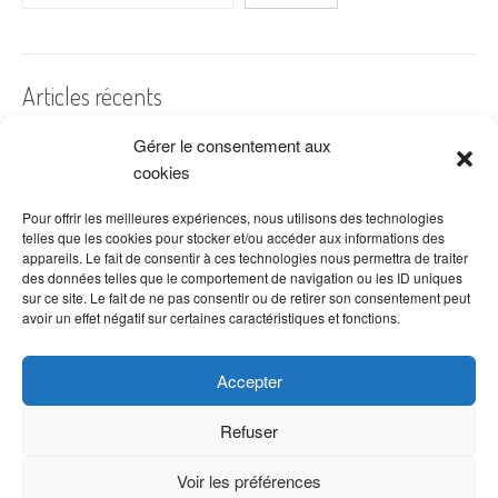
Articles récents
Gérer le consentement aux
A quelles dates de l’année offre-t-on des fleurs ?
cookies
Les fleurs préférées des Français
Combien de fois arroser un cactus ?
Pour offrir les meilleures expériences, nous utilisons des technologies
telles que les cookies pour stocker et/ou accéder aux informations des
Quelles fleurs offrir pour la fête des mères ?
appareils. Le fait de consentir à ces technologies nous permettra de traiter
des données telles que le comportement de navigation ou les ID uniques
Idées de décoration avec fleurs séchées
sur ce site. Le fait de ne pas consentir ou de retirer son consentement peut
avoir un effet négatif sur certaines caractéristiques et fonctions.
Accepter
Refuser
Voir les préférences