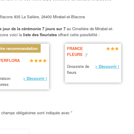
-Blacons 835 La Salière, 26400 Mirabel-et-Blacons
le jour de la cérémonie 7 jours sur 7
au Cimetière de Mirabel-et-
acons voici la
liste des fleuristes
offrant cette possibilité :
tre recommandation
FRANCE
FLEURS
TERFLORA
Grossiste de
> Découvrir !
fleurs
vraison
> Découvrir !
press
 champs obligatoires sont indiqués avec
*