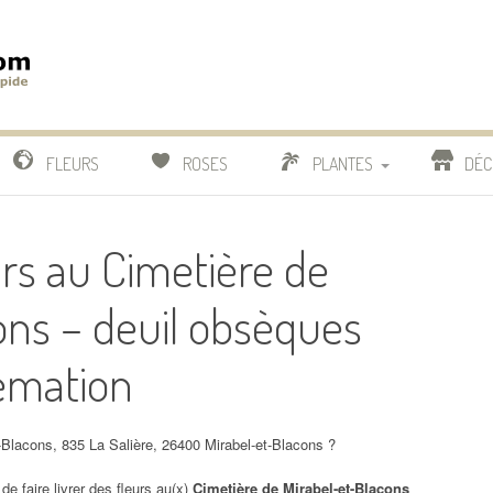
m
IDE
FLEURS
ROSES
PLANTES
DÉC
COMPARATIF FLEURISTES
urs au Cimetière de
CACTUS
ons – deuil obsèques
BONSAI
émation
t-Blacons, 835 La Salière, 26400 Mirabel-et-Blacons ?
de faire livrer des fleurs au(x)
Cimetière de Mirabel-et-Blacons