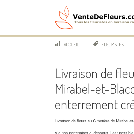
Aller
au
contenu
VenteDeFleurs.co
COMPARATIF DES FLEURISTES EN LIVRAISON RAP
ACCUEIL
FLEURISTES
Livraison de fle
Mirabel-et-Blac
enterrement cr
Livraison de fleurs au Cimetière de Mirabel-e
Via nos partenaires ci-dessous il est possible 