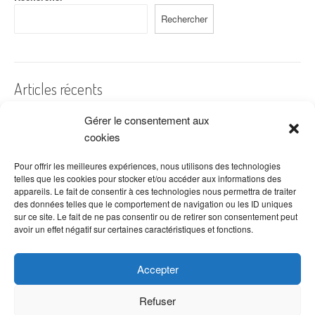
Rechercher
Articles récents
Gérer le consentement aux
A quelles dates de l’année offre-t-on des fleurs ?
cookies
Les fleurs préférées des Français
Combien de fois arroser un cactus ?
Pour offrir les meilleures expériences, nous utilisons des technologies
telles que les cookies pour stocker et/ou accéder aux informations des
Quelles fleurs offrir pour la fête des mères ?
appareils. Le fait de consentir à ces technologies nous permettra de traiter
des données telles que le comportement de navigation ou les ID uniques
Idées de décoration avec fleurs séchées
sur ce site. Le fait de ne pas consentir ou de retirer son consentement peut
avoir un effet négatif sur certaines caractéristiques et fonctions.
Accepter
Refuser