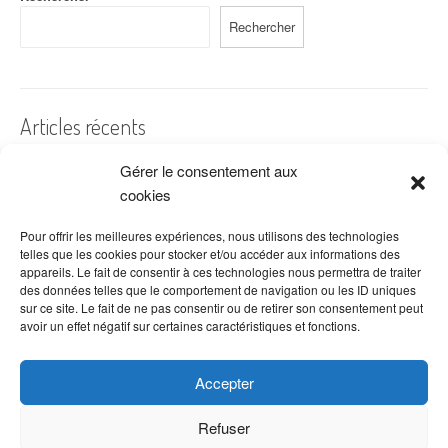
Rechercher
Articles récents
Gérer le consentement aux
A quelles dates de l’année offre-t-on des fleurs ?
cookies
Les fleurs préférées des Français
Combien de fois arroser un cactus ?
Pour offrir les meilleures expériences, nous utilisons des technologies
telles que les cookies pour stocker et/ou accéder aux informations des
Quelles fleurs offrir pour la fête des mères ?
appareils. Le fait de consentir à ces technologies nous permettra de traiter
des données telles que le comportement de navigation ou les ID uniques
Idées de décoration avec fleurs séchées
sur ce site. Le fait de ne pas consentir ou de retirer son consentement peut
avoir un effet négatif sur certaines caractéristiques et fonctions.
Accepter
Refuser