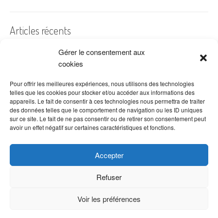
Articles récents
Gérer le consentement aux
A quelles dates de l’année offre-t-on des fleurs ?
cookies
Les fleurs préférées des Français
Combien de fois arroser un cactus ?
Pour offrir les meilleures expériences, nous utilisons des technologies
telles que les cookies pour stocker et/ou accéder aux informations des
Quelles fleurs offrir pour la fête des mères ?
appareils. Le fait de consentir à ces technologies nous permettra de traiter
des données telles que le comportement de navigation ou les ID uniques
Idées de décoration avec fleurs séchées
sur ce site. Le fait de ne pas consentir ou de retirer son consentement peut
avoir un effet négatif sur certaines caractéristiques et fonctions.
Accepter
Refuser
Voir les préférences
Copyright © 2026 VenteDeFleurs.com -
Politique de confidentialité