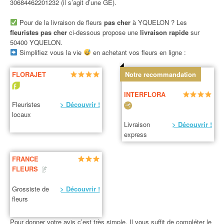
30684462201232 (il s’agit d’une GE).
Pour de la livraison de fleurs
pas cher
à YQUELON ? Les
fleuristes pas cher
ci-dessous propose une
livraison rapide
sur
50400 YQUELON.
Simplifiez vous la vie
en achetant vos fleurs en ligne :
FLORAJET
Notre recommandation
INTERFLORA
Fleuristes
> Découvrir !
locaux
Livraison
> Découvrir !
express
FRANCE
FLEURS
Grossiste de
> Découvrir !
fleurs
Pour donner votre avis c’est très simple. Il vous suffit de compléter le