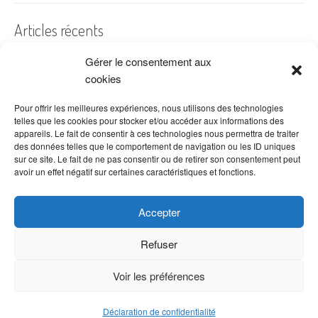
Articles récents
Gérer le consentement aux
A quelles dates de l’année offre-t-on des fleurs ?
cookies
Les fleurs préférées des Français
Combien de fois arroser un cactus ?
Pour offrir les meilleures expériences, nous utilisons des technologies
telles que les cookies pour stocker et/ou accéder aux informations des
Quelles fleurs offrir pour la fête des mères ?
appareils. Le fait de consentir à ces technologies nous permettra de traiter
des données telles que le comportement de navigation ou les ID uniques
Idées de décoration avec fleurs séchées
sur ce site. Le fait de ne pas consentir ou de retirer son consentement peut
avoir un effet négatif sur certaines caractéristiques et fonctions.
Accepter
Refuser
Voir les préférences
Copyright © 2026 VenteDeFleurs.com -
Politique de confidentialité
Déclaration de confidentialité