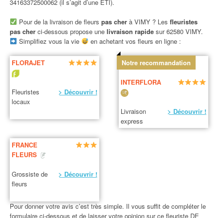
34163372500062 (il s’agit d’une ETI).
Pour de la livraison de fleurs
pas cher
à VIMY ? Les
fleuristes
pas cher
ci-dessous propose une
livraison rapide
sur 62580 VIMY.
Simplifiez vous la vie
en achetant vos fleurs en ligne :
FLORAJET
Notre recommandation
INTERFLORA
Fleuristes
> Découvrir !
locaux
Livraison
> Découvrir !
express
FRANCE
FLEURS
Grossiste de
> Découvrir !
fleurs
Pour donner votre avis c’est très simple. Il vous suffit de compléter le
formulaire ci-dessous et de laisser votre opinion sur ce fleuriste DE