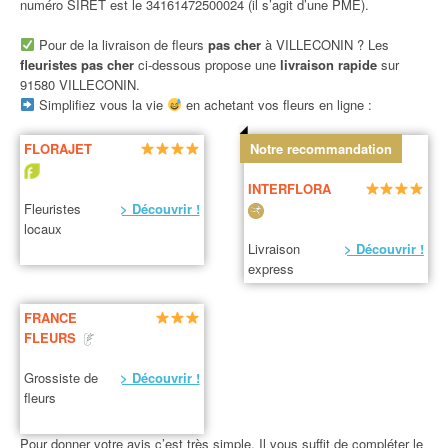
numéro SIRET est le 34161472500024 (il s’agit d’une PME).
Pour de la livraison de fleurs
pas cher
à VILLECONIN ? Les
fleuristes pas cher
ci-dessous propose une
livraison rapide
sur
91580 VILLECONIN.
Simplifiez vous la vie
en achetant vos fleurs en ligne :
FLORAJET
Notre recommandation
INTERFLORA
Fleuristes
> Découvrir !
locaux
Livraison
> Découvrir !
express
FRANCE
FLEURS
Grossiste de
> Découvrir !
fleurs
Pour donner votre avis c’est très simple. Il vous suffit de compléter le