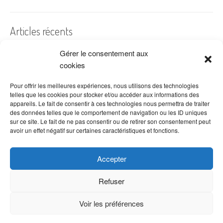
Articles récents
Gérer le consentement aux
A quelles dates de l’année offre-t-on des fleurs ?
cookies
Les fleurs préférées des Français
Combien de fois arroser un cactus ?
Pour offrir les meilleures expériences, nous utilisons des technologies
telles que les cookies pour stocker et/ou accéder aux informations des
Quelles fleurs offrir pour la fête des mères ?
appareils. Le fait de consentir à ces technologies nous permettra de traiter
des données telles que le comportement de navigation ou les ID uniques
Idées de décoration avec fleurs séchées
sur ce site. Le fait de ne pas consentir ou de retirer son consentement peut
avoir un effet négatif sur certaines caractéristiques et fonctions.
Accepter
Refuser
Voir les préférences
Copyright © 2026 VenteDeFleurs.com -
Politique de confidentialité