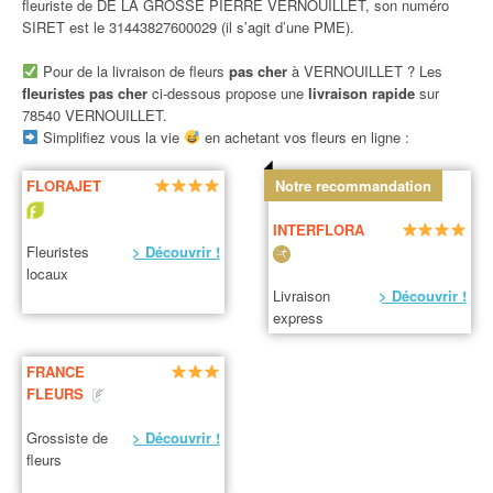
fleuriste de DE LA GROSSE PIERRE VERNOUILLET, son numéro
SIRET est le 31443827600029 (il s’agit d’une PME).
Pour de la livraison de fleurs
pas cher
à VERNOUILLET ? Les
fleuristes pas cher
ci-dessous propose une
livraison rapide
sur
78540 VERNOUILLET.
Simplifiez vous la vie
en achetant vos fleurs en ligne :
FLORAJET
Notre recommandation
INTERFLORA
Fleuristes
> Découvrir !
locaux
Livraison
> Découvrir !
express
FRANCE
FLEURS
Grossiste de
> Découvrir !
fleurs