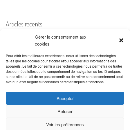
Articles récents
Gérer le consentement aux
A quelles dates de l’année offre-t-on des fleurs ?
cookies
Les fleurs préférées des Français
Combien de fois arroser un cactus ?
Pour offrir les meilleures expériences, nous utilisons des technologies
telles que les cookies pour stocker et/ou accéder aux informations des
Quelles fleurs offrir pour la fête des mères ?
appareils. Le fait de consentir à ces technologies nous permettra de traiter
des données telles que le comportement de navigation ou les ID uniques
Idées de décoration avec fleurs séchées
sur ce site. Le fait de ne pas consentir ou de retirer son consentement peut
avoir un effet négatif sur certaines caractéristiques et fonctions.
Accepter
Refuser
Voir les préférences
Copyright © 2026 VenteDeFleurs.com -
Politique de confidentialité