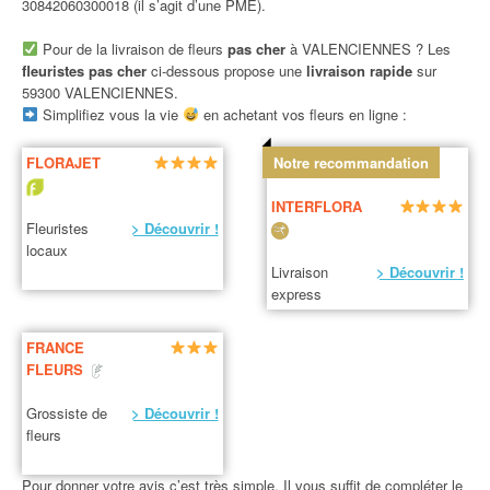
30842060300018 (il s’agit d’une PME).
Pour de la livraison de fleurs
pas cher
à VALENCIENNES ? Les
fleuristes pas cher
ci-dessous propose une
livraison rapide
sur
59300 VALENCIENNES.
Simplifiez vous la vie
en achetant vos fleurs en ligne :
FLORAJET
Notre recommandation
INTERFLORA
Fleuristes
> Découvrir !
locaux
Livraison
> Découvrir !
express
FRANCE
FLEURS
Grossiste de
> Découvrir !
fleurs
Pour donner votre avis c’est très simple. Il vous suffit de compléter le