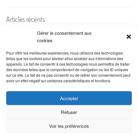
Articles récents
Gérer le consentement aux
A quelles dates de l’année offre-t-on des fleurs ?
cookies
Les fleurs préférées des Français
Combien de fois arroser un cactus ?
Pour offrir les meilleures expériences, nous utilisons des technologies
telles que les cookies pour stocker et/ou accéder aux informations des
Quelles fleurs offrir pour la fête des mères ?
appareils. Le fait de consentir à ces technologies nous permettra de traiter
des données telles que le comportement de navigation ou les ID uniques
Idées de décoration avec fleurs séchées
sur ce site. Le fait de ne pas consentir ou de retirer son consentement peut
avoir un effet négatif sur certaines caractéristiques et fonctions.
Accepter
Refuser
Voir les préférences
Copyright © 2026 VenteDeFleurs.com -
Politique de confidentialité