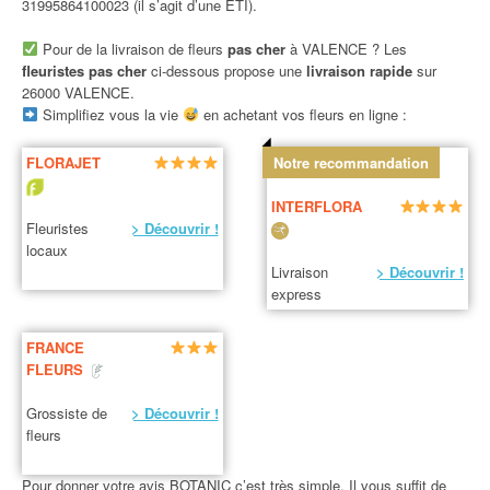
31995864100023 (il s’agit d’une ETI).
Pour de la livraison de fleurs
pas cher
à VALENCE ? Les
fleuristes pas cher
ci-dessous propose une
livraison rapide
sur
26000 VALENCE.
Simplifiez vous la vie
en achetant vos fleurs en ligne :
FLORAJET
Notre recommandation
INTERFLORA
Fleuristes
> Découvrir !
locaux
Livraison
> Découvrir !
express
FRANCE
FLEURS
Grossiste de
> Découvrir !
fleurs
Pour donner votre avis BOTANIC c’est très simple. Il vous suffit de