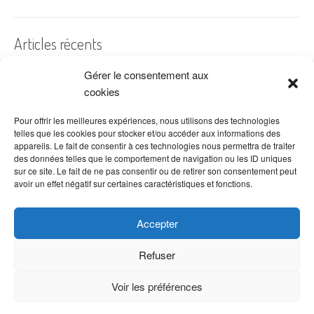
Articles récents
Gérer le consentement aux
A quelles dates de l’année offre-t-on des fleurs ?
cookies
Les fleurs préférées des Français
Combien de fois arroser un cactus ?
Pour offrir les meilleures expériences, nous utilisons des technologies
telles que les cookies pour stocker et/ou accéder aux informations des
Quelles fleurs offrir pour la fête des mères ?
appareils. Le fait de consentir à ces technologies nous permettra de traiter
des données telles que le comportement de navigation ou les ID uniques
Idées de décoration avec fleurs séchées
sur ce site. Le fait de ne pas consentir ou de retirer son consentement peut
avoir un effet négatif sur certaines caractéristiques et fonctions.
Accepter
Refuser
Voir les préférences
Copyright © 2026 VenteDeFleurs.com -
Politique de confidentialité