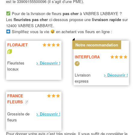
est le 33909155500096 (il s’agit d’une PME).
Pour de la livraison de fleurs
pas cher
à VABRES L’ABBAYE ?
Les
fleuristes pas cher
ci-dessous propose une
livraison rapide
sur
12400 VABRES L’ABBAYE.
Simplifiez vous la vie
en achetant vos fleurs en ligne :
FLORAJET
Notre recommandation
INTERFLORA
Fleuristes
> Découvrir !
locaux
Livraison
> Découvrir !
express
FRANCE
FLEURS
Grossiste de
> Découvrir !
fleurs
Pour donner votre avis c’est très simple. Il vous suffit de compléter le