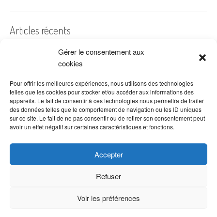
Articles récents
Gérer le consentement aux
A quelles dates de l’année offre-t-on des fleurs ?
cookies
Les fleurs préférées des Français
Combien de fois arroser un cactus ?
Pour offrir les meilleures expériences, nous utilisons des technologies
telles que les cookies pour stocker et/ou accéder aux informations des
Quelles fleurs offrir pour la fête des mères ?
appareils. Le fait de consentir à ces technologies nous permettra de traiter
des données telles que le comportement de navigation ou les ID uniques
Idées de décoration avec fleurs séchées
sur ce site. Le fait de ne pas consentir ou de retirer son consentement peut
avoir un effet négatif sur certaines caractéristiques et fonctions.
Accepter
Refuser
Voir les préférences
Copyright © 2026 VenteDeFleurs.com -
Politique de confidentialité