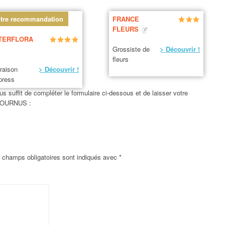
tre recommandation
FRANCE
FLEURS
TERFLORA
Grossiste de
> Découvrir !
fleurs
vraison
> Découvrir !
press
us suffit de compléter le formulaire ci-dessous et de laisser votre
 TOURNUS :
 champs obligatoires sont indiqués avec
*