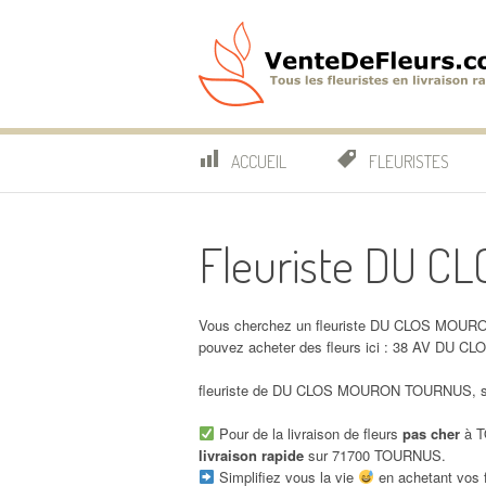
Aller
au
contenu
VenteDeFleurs.co
COMPARATIF DES FLEURISTES EN LIVRAISON RAP
ACCUEIL
FLEURISTES
Fleuriste DU 
Vous cherchez un fleuriste DU CLOS MOURO
pouvez acheter des fleurs ici : 38 AV D
fleuriste de DU CLOS MOURON TOURNUS, son 
Pour de la livraison de fleurs
pas cher
à T
livraison rapide
sur 71700 TOURNUS.
Simplifiez vous la vie
en achetant vos f