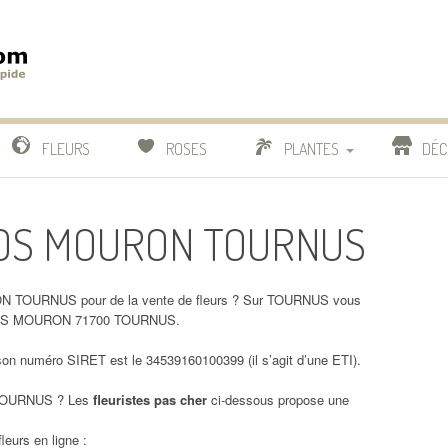
m
IDE
FLEURS
ROSES
PLANTES
DÉC
COMPARATIF FLEURISTES
CLOS MOURON TOURNUS
CACTUS
BONSAI
N TOURNUS pour de la vente de fleurs ? Sur TOURNUS vous
U CLOS MOURON 71700 TOURNUS.
numéro SIRET est le 34539160100399 (il s’agit d’une ETI).
OURNUS ? Les
fleuristes pas cher
ci-dessous propose une
leurs en ligne :