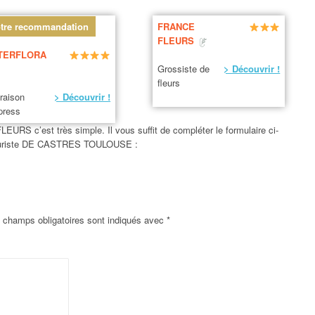
tre recommandation
FRANCE
FLEURS
TERFLORA
Grossiste de
> Découvrir !
fleurs
vraison
> Découvrir !
press
S c’est très simple. Il vous suffit de compléter le formulaire ci-
 fleuriste DE CASTRES TOULOUSE :
 champs obligatoires sont indiqués avec
*