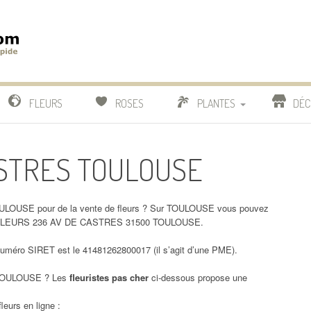
m
IDE
FLEURS
ROSES
PLANTES
DÉC
COMPARATIF FLEURISTES
CASTRES TOULOUSE
CACTUS
BONSAI
ULOUSE pour de la vente de fleurs ? Sur TOULOUSE vous pouvez
ES FLEURS 236 AV DE CASTRES 31500 TOULOUSE.
éro SIRET est le 41481262800017 (il s’agit d’une PME).
OULOUSE ? Les
fleuristes pas cher
ci-dessous propose une
leurs en ligne :