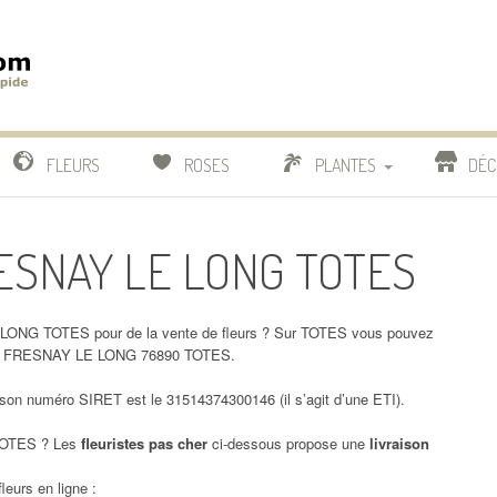
m
IDE
FLEURS
ROSES
PLANTES
DÉC
COMPARATIF FLEURISTES
RESNAY LE LONG TOTES
CACTUS
BONSAI
LONG TOTES pour de la vente de fleurs ? Sur TOTES vous pouvez
 DE FRESNAY LE LONG 76890 TOTES.
 numéro SIRET est le 31514374300146 (il s’agit d’une ETI).
OTES ? Les
fleuristes pas cher
ci-dessous propose une
livraison
leurs en ligne :