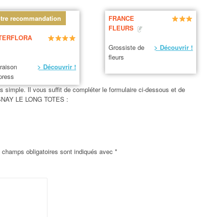
tre recommandation
FRANCE
FLEURS
TERFLORA
Grossiste de
> Découvrir !
fleurs
vraison
> Découvrir !
press
simple. Il vous suffit de compléter le formulaire ci-dessous et de
FRESNAY LE LONG TOTES :
 champs obligatoires sont indiqués avec
*