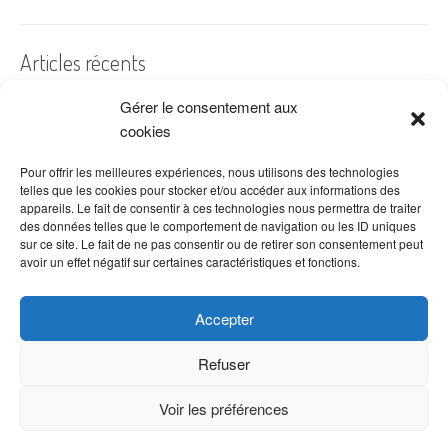
Articles récents
Gérer le consentement aux
A quelles dates de l’année offre-t-on des fleurs ?
cookies
Les fleurs préférées des Français
Combien de fois arroser un cactus ?
Pour offrir les meilleures expériences, nous utilisons des technologies
telles que les cookies pour stocker et/ou accéder aux informations des
Quelles fleurs offrir pour la fête des mères ?
appareils. Le fait de consentir à ces technologies nous permettra de traiter
des données telles que le comportement de navigation ou les ID uniques
Idées de décoration avec fleurs séchées
sur ce site. Le fait de ne pas consentir ou de retirer son consentement peut
avoir un effet négatif sur certaines caractéristiques et fonctions.
Accepter
Refuser
Voir les préférences
Copyright © 2026 VenteDeFleurs.com -
Politique de confidentialité