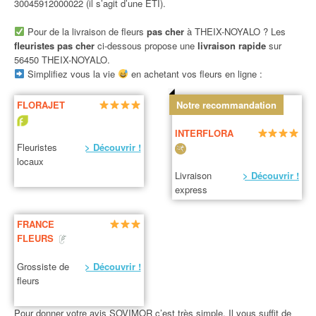
30045912000022 (il s’agit d’une ETI).
Pour de la livraison de fleurs
pas cher
à THEIX-NOYALO ? Les
fleuristes pas cher
ci-dessous propose une
livraison rapide
sur
56450 THEIX-NOYALO.
Simplifiez vous la vie
en achetant vos fleurs en ligne :
FLORAJET
Notre recommandation
INTERFLORA
Fleuristes
> Découvrir !
locaux
Livraison
> Découvrir !
express
FRANCE
FLEURS
Grossiste de
> Découvrir !
fleurs
Pour donner votre avis SOVIMOR c’est très simple. Il vous suffit de