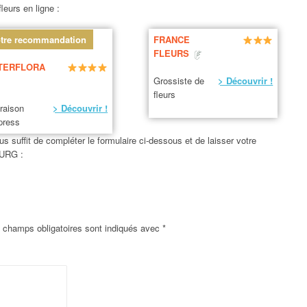
leurs en ligne :
tre recommandation
FRANCE
FLEURS
TERFLORA
Grossiste de
> Découvrir !
fleurs
vraison
> Découvrir !
press
us suffit de compléter le formulaire ci-dessous et de laisser votre
OURG :
 champs obligatoires sont indiqués avec
*