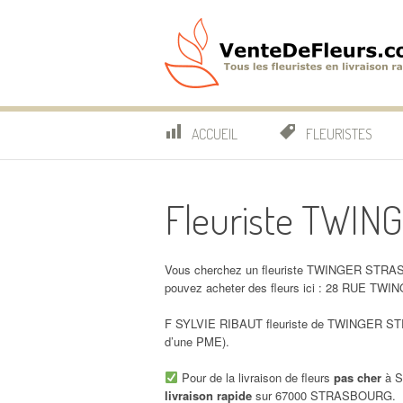
Aller
au
contenu
VenteDeFleurs.co
COMPARATIF DES FLEURISTES EN LIVRAISON RAP
ACCUEIL
FLEURISTES
Fleuriste TWI
Vous cherchez un fleuriste TWINGER STRA
pouvez acheter des fleurs ici : 28 RUE 
F SYLVIE RIBAUT fleuriste de TWINGER STR
d’une PME).
Pour de la livraison de fleurs
pas cher
à 
livraison rapide
sur 67000 STRASBOURG.