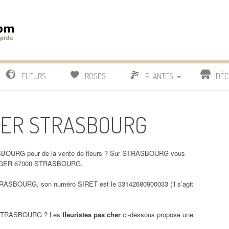
m
IDE
FLEURS
ROSES
PLANTES
DÉC
COMPARATIF FLEURISTES
NGER STRASBOURG
CACTUS
BONSAI
SBOURG pour de la vente de fleurs ? Sur STRASBOURG vous
TWINGER 67000 STRASBOURG.
ASBOURG, son numéro SIRET est le 33142680900033 (il s’agit
STRASBOURG ? Les
fleuristes pas cher
ci-dessous propose une