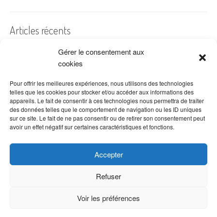
Articles récents
Gérer le consentement aux
A quelles dates de l’année offre-t-on des fleurs ?
cookies
Les fleurs préférées des Français
Combien de fois arroser un cactus ?
Pour offrir les meilleures expériences, nous utilisons des technologies
telles que les cookies pour stocker et/ou accéder aux informations des
Quelles fleurs offrir pour la fête des mères ?
appareils. Le fait de consentir à ces technologies nous permettra de traiter
des données telles que le comportement de navigation ou les ID uniques
Idées de décoration avec fleurs séchées
sur ce site. Le fait de ne pas consentir ou de retirer son consentement peut
avoir un effet négatif sur certaines caractéristiques et fonctions.
Accepter
Refuser
Voir les préférences
Copyright © 2026 VenteDeFleurs.com -
Politique de confidentialité