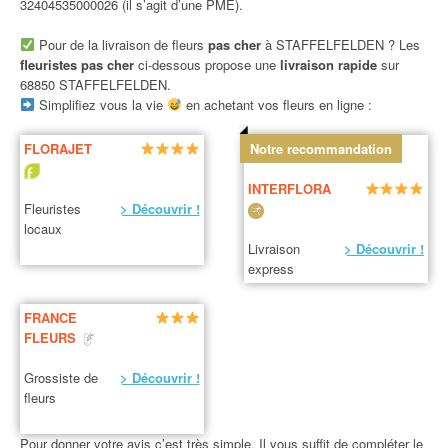
32404535000026 (il s’agit d’une PME).
Pour de la livraison de fleurs
pas cher
à STAFFELFELDEN ? Les
fleuristes pas cher
ci-dessous propose une
livraison rapide
sur
68850 STAFFELFELDEN.
Simplifiez vous la vie
en achetant vos fleurs en ligne :
FLORAJET
Notre recommandation
INTERFLORA
Fleuristes
> Découvrir !
locaux
Livraison
> Découvrir !
express
FRANCE
FLEURS
Grossiste de
> Découvrir !
fleurs
Pour donner votre avis c’est très simple. Il vous suffit de compléter le