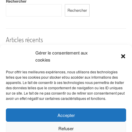
Rechercher
Rechercher
Articles récents
Gérer le consentement aux
A quelles dates de l’année offre-t-on des fleurs ?
cookies
Les fleurs préférées des Français
Combien de fois arroser un cactus ?
Pour offrir les meilleures expériences, nous utilisons des technologies
telles que les cookies pour stocker et/ou accéder aux informations des
Quelles fleurs offrir pour la fête des mères ?
appareils. Le fait de consentir à ces technologies nous permettra de traiter
des données telles que le comportement de navigation ou les ID uniques
Idées de décoration avec fleurs séchées
sur ce site. Le fait de ne pas consentir ou de retirer son consentement peut
avoir un effet négatif sur certaines caractéristiques et fonctions.
Accepter
Refuser