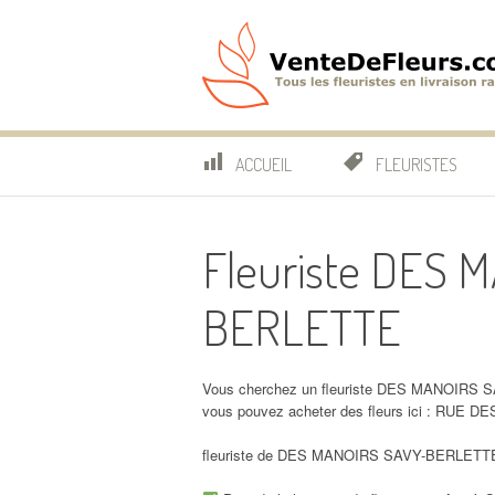
Aller
au
contenu
VenteDeFleurs.co
COMPARATIF DES FLEURISTES EN LIVRAISON RAP
ACCUEIL
FLEURISTES
Fleuriste DES 
BERLETTE
Vous cherchez un fleuriste DES MANOIRS 
vous pouvez acheter des fleurs ici : RU
fleuriste de DES MANOIRS SAVY-BERLETTE, s