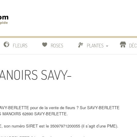
m
IDE
FLEURS
ROSES
PLANTES
DÉC
COMPARATIF FLEURISTES
MANOIRS SAVY-
CACTUS
BONSAI
SAVY-BERLETTE pour de la vente de fleurs ? Sur SAVY-BERLETTE
E DES MANOIRS 62690 SAVY-BERLETTE.
on numéro SIRET est le 35097971200055 (il s’agit d’une PME).