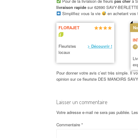
Pour de la livraison de fleurs
pas cher
à S
livraison rapide
sur 62690 SAVY-BERLETTE
Simplifiez vous la vie
en achetant vos f
FLORAJET
No
IN
Fleuristes
> Découvrir !
locaux
Li
ex
Pour donner votre avis c’est très simple. Il vo
opinion sur ce fleuriste DES MANOIRS SA
Laisser un commentaire
Votre adresse e-mail ne sera pas publiée.
Les
Commentaire
*