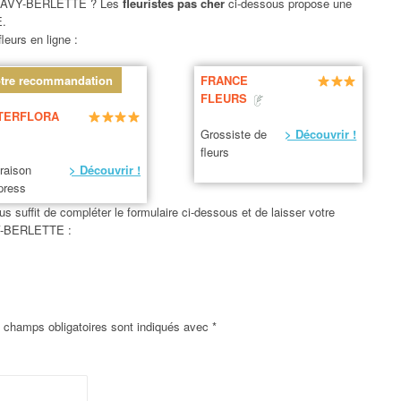
AVY-BERLETTE ? Les
fleuristes pas cher
ci-dessous propose une
.
leurs en ligne :
tre recommandation
FRANCE
FLEURS
TERFLORA
Grossiste de
> Découvrir !
fleurs
vraison
> Découvrir !
press
us suffit de compléter le formulaire ci-dessous et de laisser votre
VY-BERLETTE :
 champs obligatoires sont indiqués avec
*