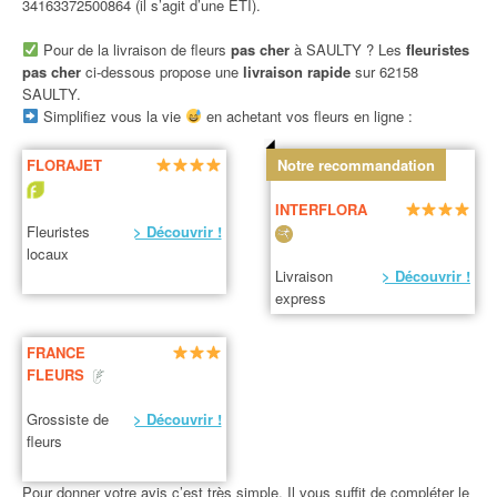
34163372500864 (il s’agit d’une ETI).
Pour de la livraison de fleurs
pas cher
à SAULTY ? Les
fleuristes
pas cher
ci-dessous propose une
livraison rapide
sur 62158
SAULTY.
Simplifiez vous la vie
en achetant vos fleurs en ligne :
FLORAJET
Notre recommandation
INTERFLORA
Fleuristes
> Découvrir !
locaux
Livraison
> Découvrir !
express
FRANCE
FLEURS
Grossiste de
> Découvrir !
fleurs
Pour donner votre avis c’est très simple. Il vous suffit de compléter le