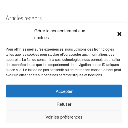
Articles récents
Gérer le consentement aux
A quelles dates de l’année offre-t-on des fleurs ?
cookies
Les fleurs préférées des Français
Combien de fois arroser un cactus ?
Pour offrir les meilleures expériences, nous utilisons des technologies
telles que les cookies pour stocker et/ou accéder aux informations des
Quelles fleurs offrir pour la fête des mères ?
appareils. Le fait de consentir à ces technologies nous permettra de traiter
des données telles que le comportement de navigation ou les ID uniques
Idées de décoration avec fleurs séchées
sur ce site. Le fait de ne pas consentir ou de retirer son consentement peut
avoir un effet négatif sur certaines caractéristiques et fonctions.
Accepter
Refuser
Voir les préférences
Copyright © 2026 VenteDeFleurs.com -
Politique de confidentialité