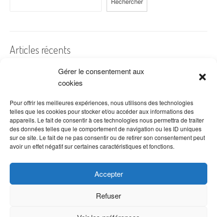
Rechercher
Articles récents
Gérer le consentement aux
A quelles dates de l’année offre-t-on des fleurs ?
cookies
Les fleurs préférées des Français
Combien de fois arroser un cactus ?
Pour offrir les meilleures expériences, nous utilisons des technologies
telles que les cookies pour stocker et/ou accéder aux informations des
Quelles fleurs offrir pour la fête des mères ?
appareils. Le fait de consentir à ces technologies nous permettra de traiter
des données telles que le comportement de navigation ou les ID uniques
Idées de décoration avec fleurs séchées
sur ce site. Le fait de ne pas consentir ou de retirer son consentement peut
avoir un effet négatif sur certaines caractéristiques et fonctions.
Accepter
Refuser