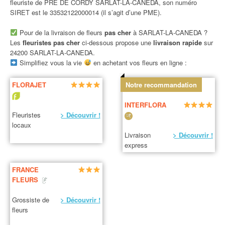
fleuriste de PRE DE CORDY SARLAT-LA-CANEDA, son numéro
SIRET est le 33532122000014 (il s’agit d’une PME).
Pour de la livraison de fleurs
pas cher
à SARLAT-LA-CANEDA ?
Les
fleuristes pas cher
ci-dessous propose une
livraison rapide
sur
24200 SARLAT-LA-CANEDA.
Simplifiez vous la vie
en achetant vos fleurs en ligne :
FLORAJET
Notre recommandation
INTERFLORA
Fleuristes
> Découvrir !
locaux
Livraison
> Découvrir !
express
FRANCE
FLEURS
Grossiste de
> Découvrir !
fleurs