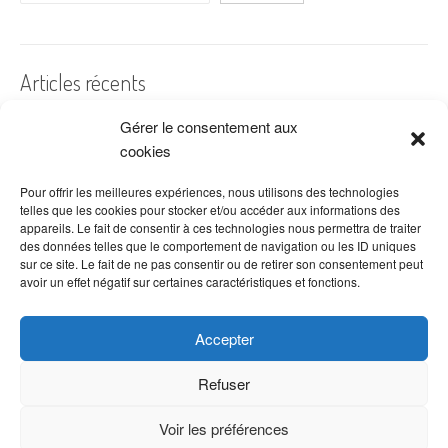
Articles récents
Gérer le consentement aux
A quelles dates de l’année offre-t-on des fleurs ?
cookies
Les fleurs préférées des Français
Combien de fois arroser un cactus ?
Pour offrir les meilleures expériences, nous utilisons des technologies
telles que les cookies pour stocker et/ou accéder aux informations des
Quelles fleurs offrir pour la fête des mères ?
appareils. Le fait de consentir à ces technologies nous permettra de traiter
des données telles que le comportement de navigation ou les ID uniques
Idées de décoration avec fleurs séchées
sur ce site. Le fait de ne pas consentir ou de retirer son consentement peut
avoir un effet négatif sur certaines caractéristiques et fonctions.
Accepter
Refuser
Voir les préférences
Copyright © 2026 VenteDeFleurs.com -
Politique de confidentialité