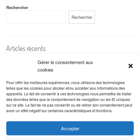
Rechercher
Rechercher
Articles récents
Gérer le consentement aux
A quelles dates de l’année offre-t-on des fleurs ?
cookies
Les fleurs préférées des Français
Combien de fois arroser un cactus ?
Pour offrir les meilleures expériences, nous utilisons des technologies
telles que les cookies pour stocker et/ou accéder aux informations des
Quelles fleurs offrir pour la fête des mères ?
appareils. Le fait de consentir à ces technologies nous permettra de traiter
des données telles que le comportement de navigation ou les ID uniques
Idées de décoration avec fleurs séchées
sur ce site. Le fait de ne pas consentir ou de retirer son consentement peut
avoir un effet négatif sur certaines caractéristiques et fonctions.
Accepter