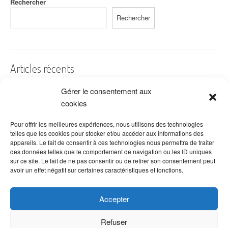
Rechercher
Rechercher
Articles récents
Gérer le consentement aux
A quelles dates de l’année offre-t-on des fleurs ?
cookies
Les fleurs préférées des Français
Combien de fois arroser un cactus ?
Pour offrir les meilleures expériences, nous utilisons des technologies
telles que les cookies pour stocker et/ou accéder aux informations des
Quelles fleurs offrir pour la fête des mères ?
appareils. Le fait de consentir à ces technologies nous permettra de traiter
des données telles que le comportement de navigation ou les ID uniques
Idées de décoration avec fleurs séchées
sur ce site. Le fait de ne pas consentir ou de retirer son consentement peut
avoir un effet négatif sur certaines caractéristiques et fonctions.
Accepter
Refuser