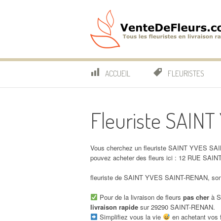
Aller
au
contenu
VenteDeFleurs.co
COMPARATIF DES FLEURISTES EN LIVRAISON RAP
ACCUEIL
FLEURISTES
Fleuriste SAIN
Vous cherchez un fleuriste SAINT YVES SAI
pouvez acheter des fleurs ici : 12 RUE S
fleuriste de SAINT YVES SAINT-RENAN, son 
Pour de la livraison de fleurs
pas cher
à S
livraison rapide
sur 29290 SAINT-RENAN.
Simplifiez vous la vie
en achetant vos f