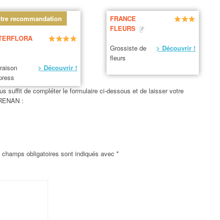
tre recommandation
FRANCE
FLEURS
TERFLORA
Grossiste de
> Découvrir !
fleurs
vraison
> Découvrir !
press
us suffit de compléter le formulaire ci-dessous et de laisser votre
-RENAN :
 champs obligatoires sont indiqués avec
*