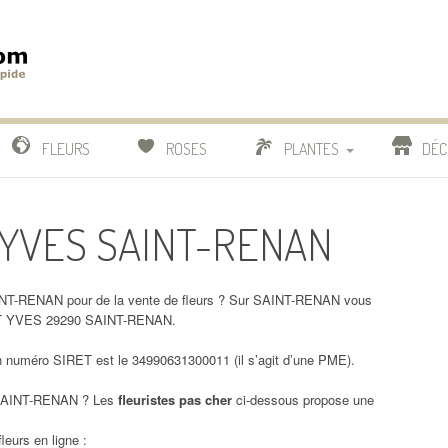
m
IDE
FLEURS
ROSES
PLANTES
DÉC
COMPARATIF FLEURISTES
T YVES SAINT-RENAN
CACTUS
BONSAI
NT-RENAN pour de la vente de fleurs ? Sur SAINT-RENAN vous
AINT YVES 29290 SAINT-RENAN.
numéro SIRET est le 34990631300011 (il s’agit d’une PME).
AINT-RENAN ? Les
fleuristes pas cher
ci-dessous propose une
leurs en ligne :