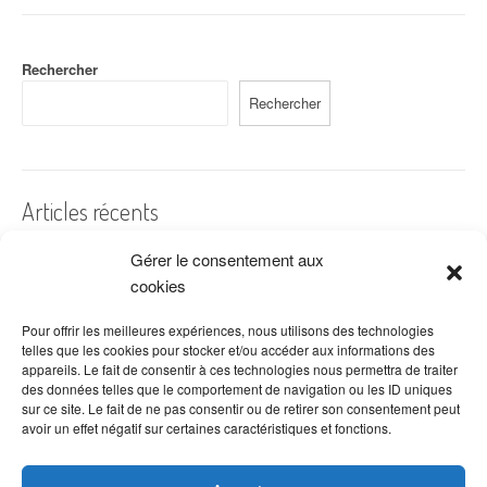
Rechercher
Rechercher
Articles récents
Gérer le consentement aux
A quelles dates de l’année offre-t-on des fleurs ?
cookies
Les fleurs préférées des Français
Combien de fois arroser un cactus ?
Pour offrir les meilleures expériences, nous utilisons des technologies
telles que les cookies pour stocker et/ou accéder aux informations des
Quelles fleurs offrir pour la fête des mères ?
appareils. Le fait de consentir à ces technologies nous permettra de traiter
des données telles que le comportement de navigation ou les ID uniques
Idées de décoration avec fleurs séchées
sur ce site. Le fait de ne pas consentir ou de retirer son consentement peut
avoir un effet négatif sur certaines caractéristiques et fonctions.