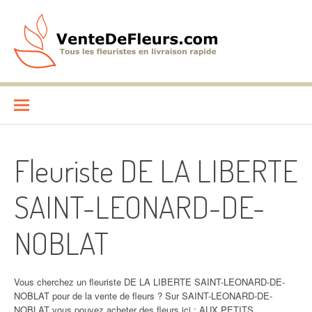
Aller
au
contenu
VenteDeFleurs.com
COMPARATIF DES FLEURISTES EN LIVRAISON RAPIDE
Fleuriste DE LA LIBERTE
SAINT-LEONARD-DE-
NOBLAT
Vous cherchez un fleuriste DE LA LIBERTE SAINT-LEONARD-DE-
NOBLAT pour de la vente de fleurs ? Sur SAINT-LEONARD-DE-
NOBLAT vous pouvez acheter des fleurs ici : AUX PETITS