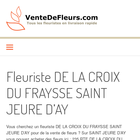
Aller
au
contenu
VenteDeFleurs.com
COMPARATIF DES FLEURISTES EN LIVRAISON RAPIDE
Fleuriste DE LA CROIX
DU FRAYSSE SAINT
JEURE D’AY
Vous cherchez un fleuriste DE LA CROIX DU FRAYSSE SAINT
JEURE D’AY pour de la vente de fleurs ? Sur SAINT JEURE D’AY
vous pouvez acheter des fleurs ici : 235 RTE DE LA CROIX DU