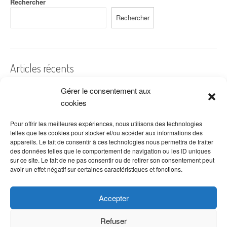
Rechercher
Rechercher
Articles récents
Gérer le consentement aux
A quelles dates de l’année offre-t-on des fleurs ?
cookies
Les fleurs préférées des Français
Combien de fois arroser un cactus ?
Pour offrir les meilleures expériences, nous utilisons des technologies
telles que les cookies pour stocker et/ou accéder aux informations des
Quelles fleurs offrir pour la fête des mères ?
appareils. Le fait de consentir à ces technologies nous permettra de traiter
des données telles que le comportement de navigation ou les ID uniques
Idées de décoration avec fleurs séchées
sur ce site. Le fait de ne pas consentir ou de retirer son consentement peut
avoir un effet négatif sur certaines caractéristiques et fonctions.
Accepter
Refuser