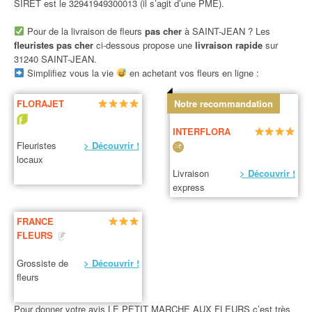
SIRET est le 32941949300013 (il s’agit d’une PME).
Pour de la livraison de fleurs
pas cher
à SAINT-JEAN ? Les
fleuristes pas cher
ci-dessous propose une
livraison rapide
sur
31240 SAINT-JEAN.
Simplifiez vous la vie
en achetant vos fleurs en ligne :
FLORAJET
Notre recommandation
INTERFLORA
Fleuristes
> Découvrir !
locaux
Livraison
> Découvrir !
express
FRANCE
FLEURS
Grossiste de
> Découvrir !
fleurs
Pour donner votre avis LE PETIT MARCHE AUX FLEURS c’est très