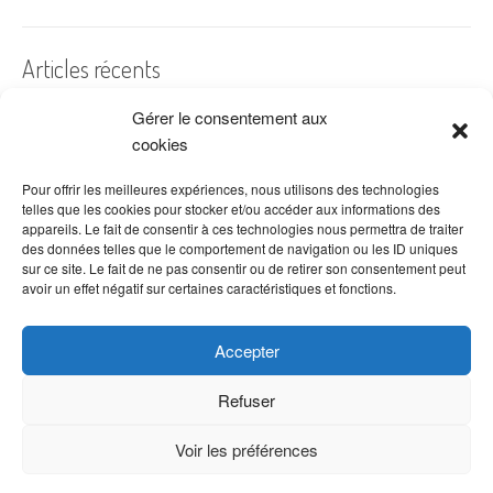
Articles récents
Gérer le consentement aux
A quelles dates de l’année offre-t-on des fleurs ?
cookies
Les fleurs préférées des Français
Combien de fois arroser un cactus ?
Pour offrir les meilleures expériences, nous utilisons des technologies
telles que les cookies pour stocker et/ou accéder aux informations des
Quelles fleurs offrir pour la fête des mères ?
appareils. Le fait de consentir à ces technologies nous permettra de traiter
des données telles que le comportement de navigation ou les ID uniques
Idées de décoration avec fleurs séchées
sur ce site. Le fait de ne pas consentir ou de retirer son consentement peut
avoir un effet négatif sur certaines caractéristiques et fonctions.
Accepter
Refuser
Voir les préférences
Copyright © 2026 VenteDeFleurs.com -
Politique de confidentialité