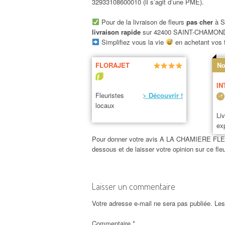
32933108600010 (il s’agit d’une PME).
Pour de la livraison de fleurs
pas cher
à S
livraison rapide
sur 42400 SAINT-CHAMON
Simplifiez vous la vie
en achetant vos f
FLORAJET
No
IN
Fleuristes
> Découvrir !
locaux
Li
ex
Pour donner votre avis A LA CHAMIERE FLEURIE
dessous et de laisser votre opinion sur c
Laisser un commentaire
Votre adresse e-mail ne sera pas publiée.
Les
Commentaire
*