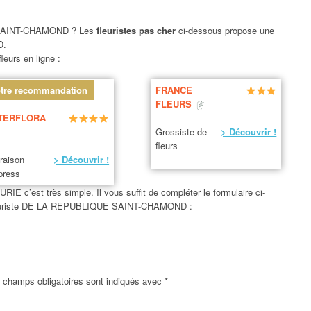
AINT-CHAMOND ? Les
fleuristes pas cher
ci-dessous propose une
D.
leurs en ligne :
tre recommandation
FRANCE
FLEURS
TERFLORA
Grossiste de
> Découvrir !
fleurs
vraison
> Découvrir !
press
 c’est très simple. Il vous suffit de compléter le formulaire ci-
e fleuriste DE LA REPUBLIQUE SAINT-CHAMOND :
 champs obligatoires sont indiqués avec
*