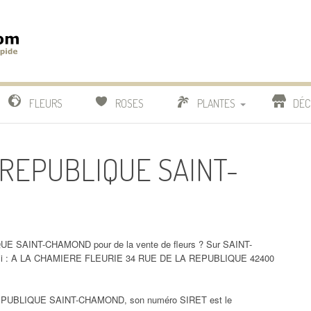
m
IDE
FLEURS
ROSES
PLANTES
DÉC
COMPARATIF FLEURISTES
A REPUBLIQUE SAINT-
CACTUS
BONSAI
QUE SAINT-CHAMOND pour de la vente de fleurs ? Sur SAINT-
 ici : A LA CHAMIERE FLEURIE 34 RUE DE LA REPUBLIQUE 42400
EPUBLIQUE SAINT-CHAMOND, son numéro SIRET est le