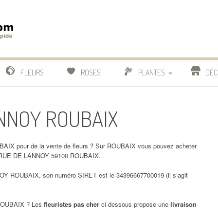
m
IDE
FLEURS
ROSES
PLANTES
DÉC
COMPARATIF FLEURISTES
ANNOY ROUBAIX
CACTUS
BONSAI
AIX pour de la vente de fleurs ? Sur ROUBAIX vous pouvez acheter
8 RUE DE LANNOY 59100 ROUBAIX.
 ROUBAIX, son numéro SIRET est le 34396667700019 (il s’agit
OUBAIX ? Les
fleuristes pas cher
ci-dessous propose une
livraison