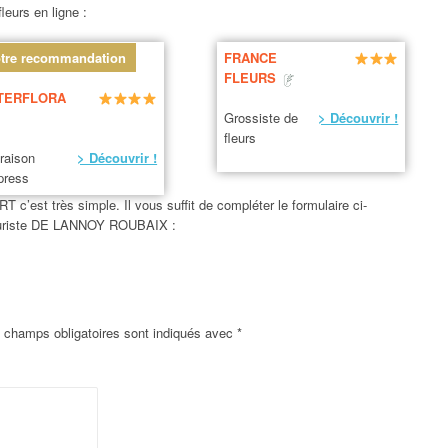
leurs en ligne :
tre recommandation
FRANCE
FLEURS
TERFLORA
Grossiste de
> Découvrir !
fleurs
vraison
> Découvrir !
press
est très simple. Il vous suffit de compléter le formulaire ci-
fleuriste DE LANNOY ROUBAIX :
 champs obligatoires sont indiqués avec
*