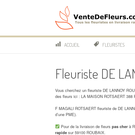
Aller
au
contenu
VenteDeFleurs.co
COMPARATIF DES FLEURISTES EN LIVRAISON RAP
ACCUEIL
FLEURISTES
Fleuriste DE L
Vous cherchez un fleuriste DE LANNOY ROUB
des fleurs ici : LA MAISON ROTSAERT 38
F MAGALI ROTSAERT fleuriste de DE LANNOY
d’une PME).
Pour de la livraison de fleurs
pas cher
à R
rapide
sur 59100 ROUBAIX.