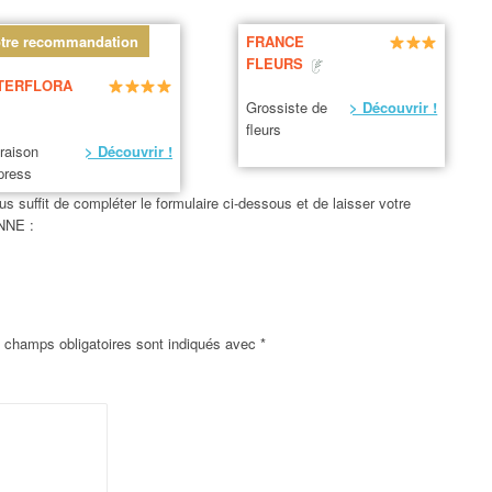
tre recommandation
FRANCE
FLEURS
TERFLORA
Grossiste de
> Découvrir !
fleurs
vraison
> Découvrir !
press
us suffit de compléter le formulaire ci-dessous et de laisser votre
NNE :
 champs obligatoires sont indiqués avec
*