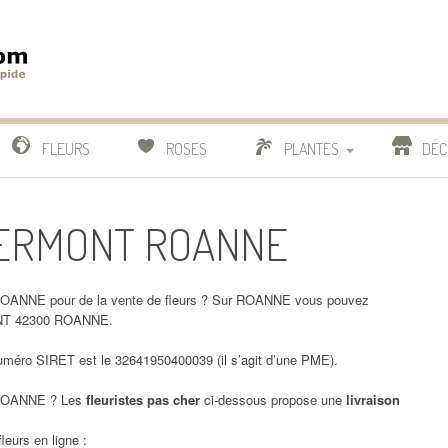
m
IDE
FLEURS
ROSES
PLANTES
DÉC
COMPARATIF FLEURISTES
CLERMONT ROANNE
CACTUS
BONSAI
OANNE pour de la vente de fleurs ? Sur ROANNE vous pouvez
MONT 42300 ROANNE.
ro SIRET est le 32641950400039 (il s’agit d’une PME).
OANNE ? Les
fleuristes pas cher
ci-dessous propose une
livraison
leurs en ligne :