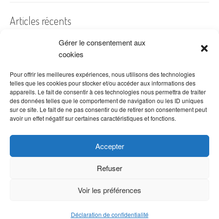
Articles récents
Gérer le consentement aux
A quelles dates de l’année offre-t-on des fleurs ?
cookies
Les fleurs préférées des Français
Combien de fois arroser un cactus ?
Pour offrir les meilleures expériences, nous utilisons des technologies
telles que les cookies pour stocker et/ou accéder aux informations des
Quelles fleurs offrir pour la fête des mères ?
appareils. Le fait de consentir à ces technologies nous permettra de traiter
des données telles que le comportement de navigation ou les ID uniques
Idées de décoration avec fleurs séchées
sur ce site. Le fait de ne pas consentir ou de retirer son consentement peut
avoir un effet négatif sur certaines caractéristiques et fonctions.
Accepter
Refuser
Voir les préférences
Copyright © 2026 VenteDeFleurs.com -
Politique de confidentialité
Déclaration de confidentialité