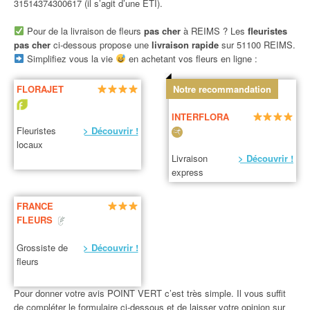
31514374300617 (il s’agit d’une ETI).
Pour de la livraison de fleurs
pas cher
à REIMS ? Les
fleuristes
pas cher
ci-dessous propose une
livraison rapide
sur 51100 REIMS.
Simplifiez vous la vie
en achetant vos fleurs en ligne :
FLORAJET
Notre recommandation
INTERFLORA
Fleuristes
> Découvrir !
locaux
Livraison
> Découvrir !
express
FRANCE
FLEURS
Grossiste de
> Découvrir !
fleurs
Pour donner votre avis POINT VERT c’est très simple. Il vous suffit
de compléter le formulaire ci-dessous et de laisser votre opinion sur