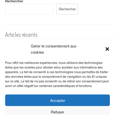
Rechercher
Rechercher
Articles récents
Gérer le consentement aux
A quelles dates de l’année offre-t-on des fleurs ?
cookies
Les fleurs préférées des Français
Combien de fois arroser un cactus ?
Pour offrir les meilleures expériences, nous utilisons des technologies
telles que les cookies pour stocker et/ou accéder aux informations des
Quelles fleurs offrir pour la fête des mères ?
appareils. Le fait de consentir à ces technologies nous permettra de traiter
des données telles que le comportement de navigation ou les ID uniques
Idées de décoration avec fleurs séchées
sur ce site. Le fait de ne pas consentir ou de retirer son consentement peut
avoir un effet négatif sur certaines caractéristiques et fonctions.
Accepter
Refuser