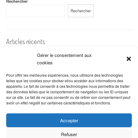
Rechercher
Rechercher
Articles récents
Gérer le consentement aux
A quelles dates de l’année offre-t-on des fleurs ?
cookies
Les fleurs préférées des Français
Combien de fois arroser un cactus ?
Pour offrir les meilleures expériences, nous utilisons des technologies
telles que les cookies pour stocker et/ou accéder aux informations des
Quelles fleurs offrir pour la fête des mères ?
appareils. Le fait de consentir à ces technologies nous permettra de traiter
des données telles que le comportement de navigation ou les ID uniques
Idées de décoration avec fleurs séchées
sur ce site. Le fait de ne pas consentir ou de retirer son consentement peut
avoir un effet négatif sur certaines caractéristiques et fonctions.
Accepter
Refuser