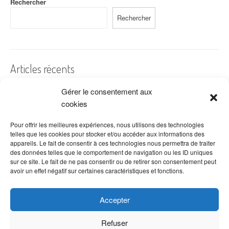
Rechercher
Rechercher
Articles récents
Gérer le consentement aux
A quelles dates de l’année offre-t-on des fleurs ?
cookies
Les fleurs préférées des Français
Combien de fois arroser un cactus ?
Pour offrir les meilleures expériences, nous utilisons des technologies
telles que les cookies pour stocker et/ou accéder aux informations des
Quelles fleurs offrir pour la fête des mères ?
appareils. Le fait de consentir à ces technologies nous permettra de traiter
des données telles que le comportement de navigation ou les ID uniques
Idées de décoration avec fleurs séchées
sur ce site. Le fait de ne pas consentir ou de retirer son consentement peut
avoir un effet négatif sur certaines caractéristiques et fonctions.
Accepter
Refuser