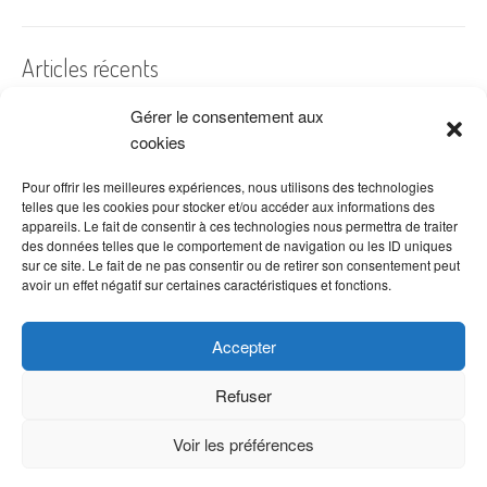
Articles récents
Gérer le consentement aux
A quelles dates de l’année offre-t-on des fleurs ?
cookies
Les fleurs préférées des Français
Combien de fois arroser un cactus ?
Pour offrir les meilleures expériences, nous utilisons des technologies
telles que les cookies pour stocker et/ou accéder aux informations des
Quelles fleurs offrir pour la fête des mères ?
appareils. Le fait de consentir à ces technologies nous permettra de traiter
des données telles que le comportement de navigation ou les ID uniques
Idées de décoration avec fleurs séchées
sur ce site. Le fait de ne pas consentir ou de retirer son consentement peut
avoir un effet négatif sur certaines caractéristiques et fonctions.
Accepter
Refuser
Voir les préférences
Copyright © 2026 VenteDeFleurs.com -
Politique de confidentialité