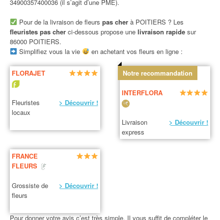
34900357400036 (il s’agit d’une PME).
Pour de la livraison de fleurs
pas cher
à POITIERS ? Les
fleuristes pas cher
ci-dessous propose une
livraison rapide
sur
86000 POITIERS.
Simplifiez vous la vie
en achetant vos fleurs en ligne :
FLORAJET
Notre recommandation
INTERFLORA
Fleuristes
> Découvrir !
locaux
Livraison
> Découvrir !
express
FRANCE
FLEURS
Grossiste de
> Découvrir !
fleurs
Pour donner votre avis c’est très simple. Il vous suffit de compléter le